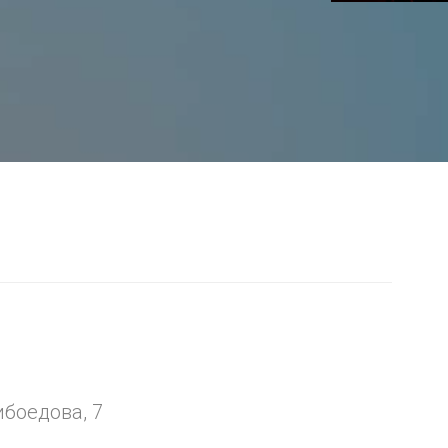
я
ибоедова, 7