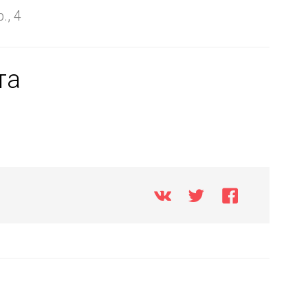
., 4
та