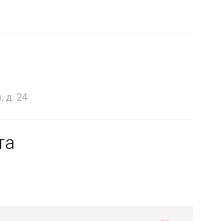
я
 д. 24
та