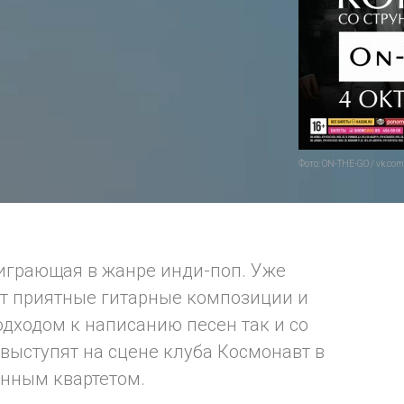
Фото: ON-THE-GO / vk.com
 играющая в жанре инди-поп. Уже
ет приятные гитарные композиции и
одходом к написанию песен так и со
 выступят на сцене клуба Космонавт в
унным квартетом.