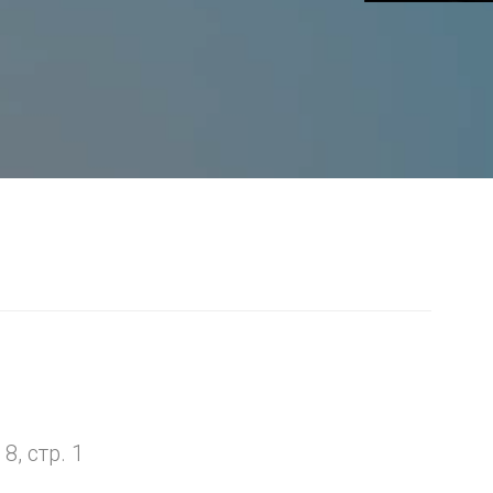
я
, стр. 1