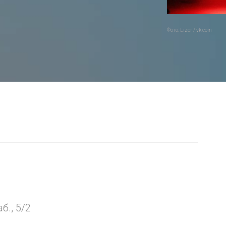
Фото: Lizer / vk.com
я
б., 5/2