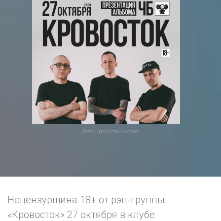
Фото: Кровосток / vk.com
Нецензурщина 18+ от рэп-группы
«Кровосток» 27 октября в клубе