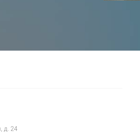
я
 д. 24