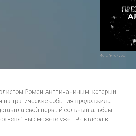
Фото: Грязь / vk.com
окалистом Ромой Англичаниным, который
ря на трагические события продолжила
дставила свой первый сольный альбом.
ртвеца" вы сможете уже 19 октября в