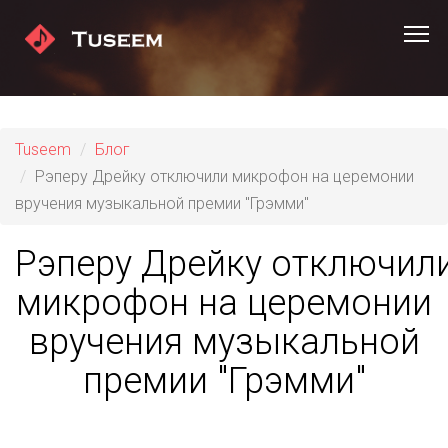
Tuseem
Блог
Рэперу Дрейку отключили микрофон на церемонии
вручения музыкальной премии "Грэмми"
Рэперу Дрейку отключил
микрофон на церемонии
вручения музыкальной
премии "Грэмми"