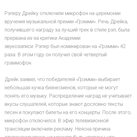
Рэперу
Дрейку
отключили микрофон на церемонии
вручения музыкальной премии «
Грэмми
». Речь
Дрейка
,
получившего награду за
лучший трек
в стиле рэп, была
прервана из-за критики Академии
звукозаписи.
Рэпер
был номинирован на «
Грэмми
» 42
раза. В этом году он получил свой четвертый
граммофон.
Дрейк
заявил, что победителей «
Грэмми
» выбирает
небольшая кучка бизнесменов, которые не могут
понять его музыку. Распределение наград не учитывает
вкусы слушателей, которые знают дословно тексты
песен и покупают билеты на его концерты. После этого,
микрофон отключился. В эфир телевизионной
трансляции включили рекламу. Неясна причина