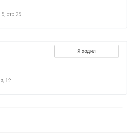
5, стр 25
Я ходил
я, 12