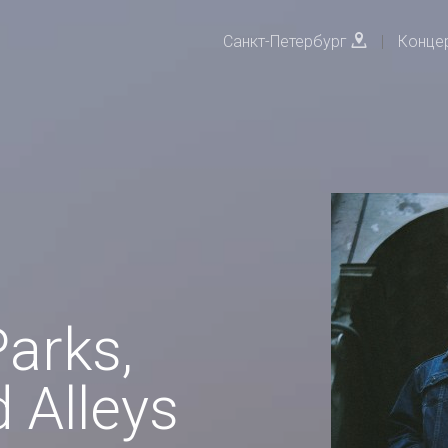
Санкт-Петербург
|
Конце
arks,
 Alleys