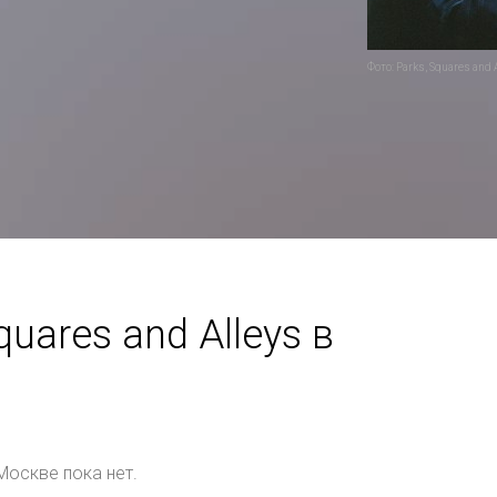
Фото: Parks, Squares and 
uares and Alleys в
Москве пока нет.