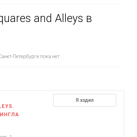
uares and Alleys в
анкт-Петербурге пока нет.
Я ходил
LEYS.
СИНГЛА