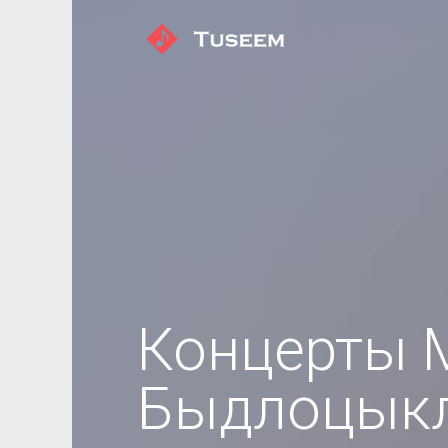
Концерты 
Быдлоцык